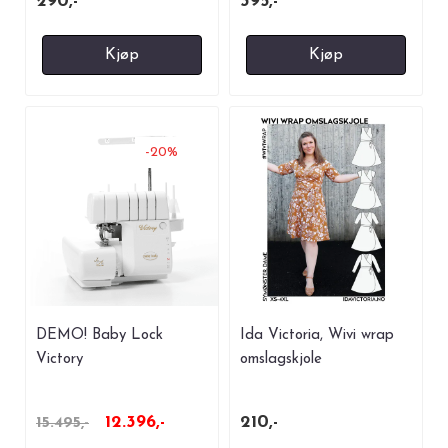
290,-
395,-
Kjøp
Kjøp
-20%
DEMO! Baby Lock
Ida Victoria, Wivi wrap
Victory
omslagskjole
12.396,-
210,-
15.495,-