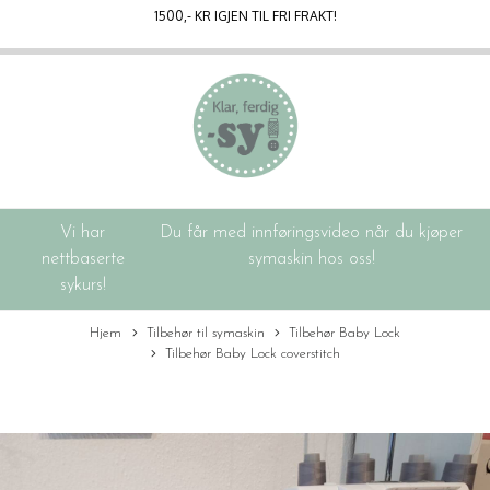
1500
,- KR IGJEN TIL FRI FRAKT!
Vi har
Du får med innføringsvideo når du kjøper
nettbaserte
symaskin hos oss!
sykurs!
Hjem
Tilbehør til symaskin
Tilbehør Baby Lock
Tilbehør Baby Lock coverstitch