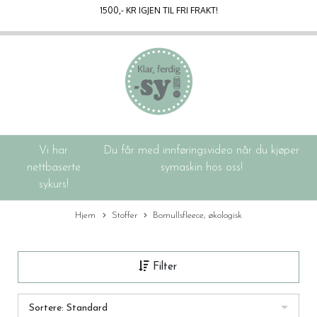
1500
,- KR IGJEN TIL FRI FRAKT!
Vi har
Du får med innføringsvideo når du kjøper
nettbaserte
symaskin hos oss!
sykurs!
Hjem
Stoffer
Bomullsfleece, økologisk
Filter
Sortere: Standard