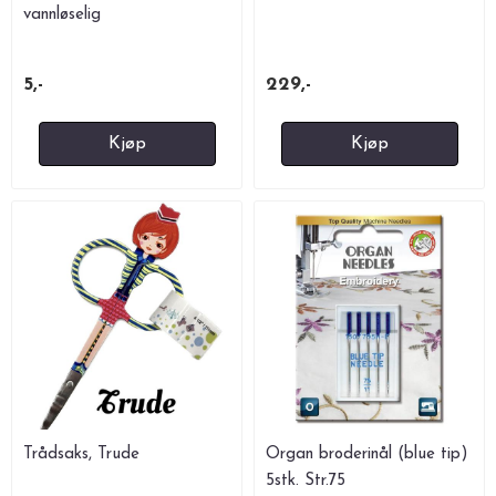
vannløselig
5,-
229,-
Kjøp
Kjøp
Trådsaks, Trude
Organ broderinål (blue tip)
5stk. Str.75