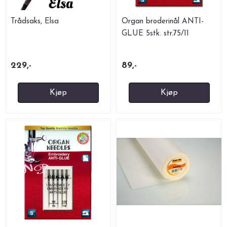
Trådsaks, Elsa
Organ broderinål ANTI-
GLUE 5stk. str.75/11
229,-
89,-
Kjøp
Kjøp