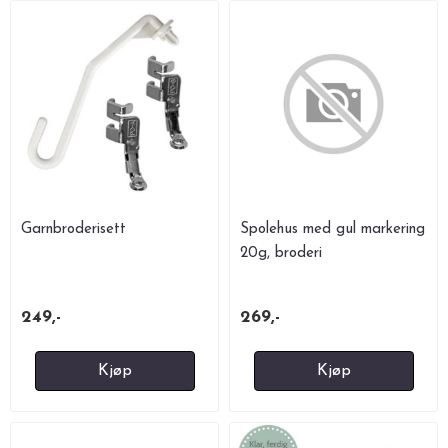
Garnbroderisett
Spolehus med gul markering
20g, broderi
249,-
269,-
Kjøp
Kjøp