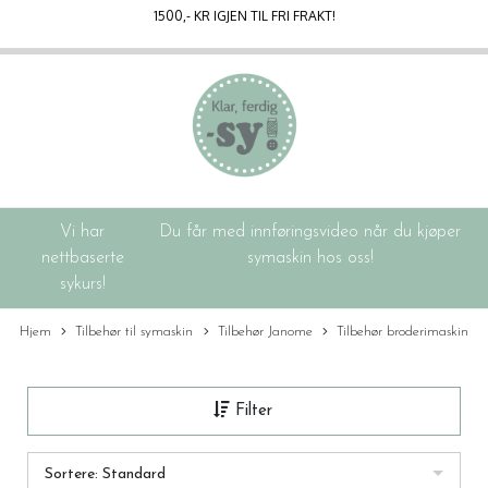
1500
,- KR IGJEN TIL FRI FRAKT!
Vi har
Du får med innføringsvideo når du kjøper
nettbaserte
symaskin hos oss!
sykurs!
Hjem
Tilbehør til symaskin
Tilbehør Janome
Tilbehør broderimaskin
Filter
Sortere: Standard