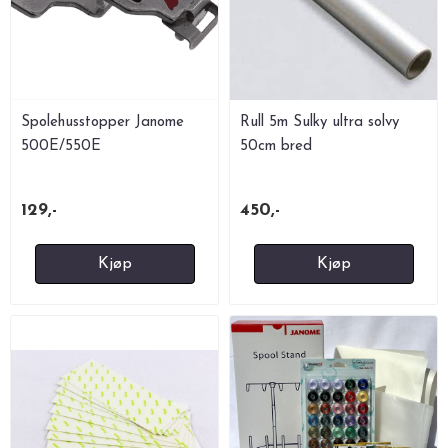
Spolehusstopper Janome
Rull 5m Sulky ultra solvy
500E/550E
50cm bred
129,-
450,-
Kjøp
Kjøp