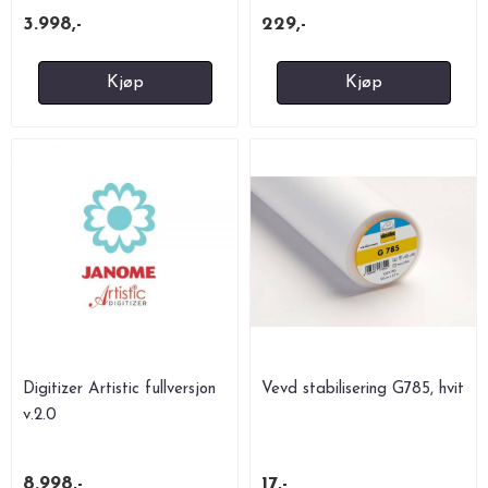
3.998,-
229,-
Kjøp
Kjøp
Digitizer Artistic fullversjon
Vevd stabilisering G785, hvit
v.2.0
8.998,-
17,-