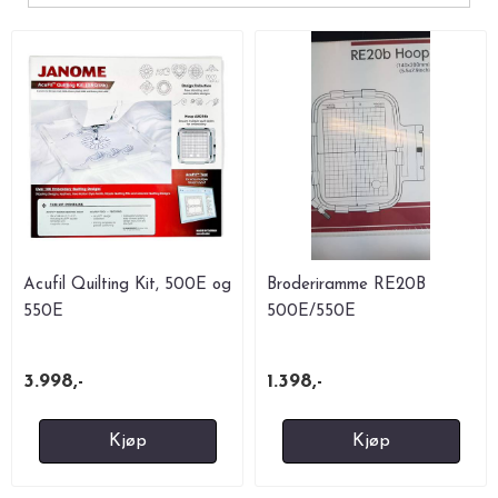
Acufil Quilting Kit, 500E og
Broderiramme RE20B
550E
500E/550E
3.998,-
1.398,-
Kjøp
Kjøp