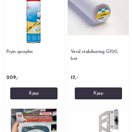
Prym spraylim
Vevd stabilisering G700,
hvit
209,-
17,-
Kjøp
Kjøp