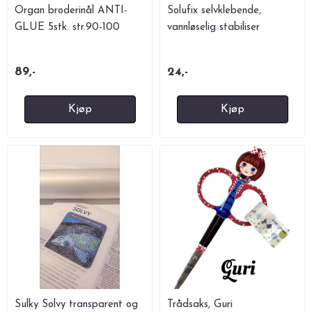
Organ broderinål ANTI-
Solufix selvklebende,
GLUE 5stk. str.90-100
vannløselig stabiliser
89,-
24,-
Kjøp
Kjøp
Sulky Solvy transparent og
Trådsaks, Guri