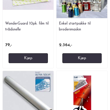
WonderGuard 10pk. film til
Enkel startpakke til
trådsnelle
broderimaskin
79,-
2.364,-
Kjøp
Kjøp