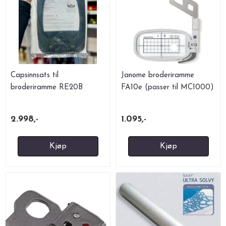
Capsinnsats til
Janome broderiramme
broderiramme RE20B
FA10e (passer til MC1000)
2.998,-
1.095,-
Kjøp
Kjøp