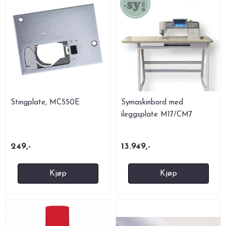
Stingplate, MC550E
Symaskinbord med
ileggsplate M17/CM7
249,-
13.949,-
Kjøp
Kjøp