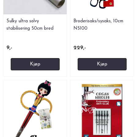
Sulky ultra solvy
Broderisaks/sysaks, 10cm
stabilisering 50cm bred
N5100
9,-
229,-
Kjøp
Kjøp