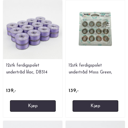
12stk ferdigspolet
12stk ferdigspolet
undertråd lilac, DB314
undertråd Moss Green,
DB501
139,-
139,-
Kjøp
Kjøp