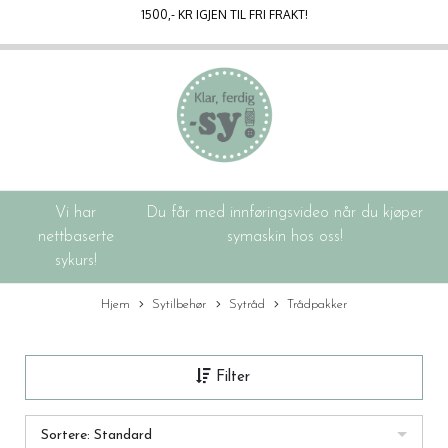
1500
,- KR IGJEN TIL FRI FRAKT!
Vi har
Du får med innføringsvideo når du kjøper
nettbaserte
symaskin hos oss!
sykurs!
Hjem
Sytilbehør
Sytråd
Trådpakker
Filter
Sortere: Standard