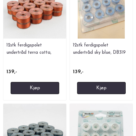
12stk ferdigspolet
12stk ferdigspolet
undertråd terra cotta,
undertråd sky blue, DB319
DB212
139,-
139,-
Kjøp
Kjøp