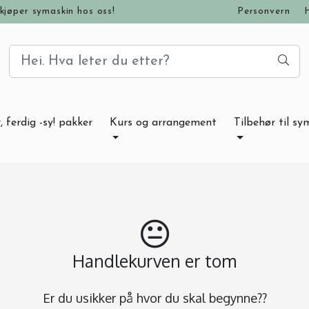
kjøper symaskin hos oss!
Personvern
, ferdig -sy! pakker
Kurs og arrangement
Tilbehør til sy
Handlekurven er tom
Er du usikker på hvor du skal begynne??