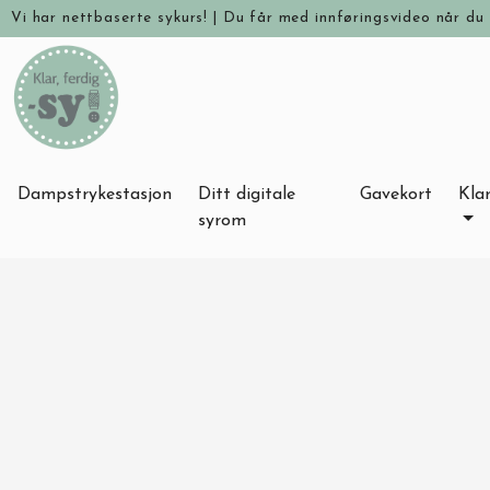
Vi har nettbaserte sykurs!
|
Du får med innføringsvideo når du 
Dampstrykestasjon
Ditt digitale
Gavekort
Klar
syrom