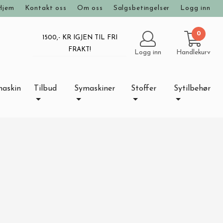
Hjem
Kontakt oss
Om oss
Salgsbetingelser
Logg inn
0
1500
,- KR IGJEN TIL FRI
FRAKT!
Logg inn
Handlekurv
maskin
Tilbud
Symaskiner
Stoffer
Sytilbehør