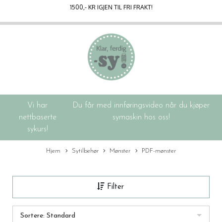
1500
,- KR IGJEN TIL FRI FRAKT!
Vi har
Du får med innføringsvideo når du kjøper
nettbaserte
symaskin hos oss!
sykurs!
Hjem
Sytilbehør
Mønster
PDF-mønster
Filter
Sortere: Standard