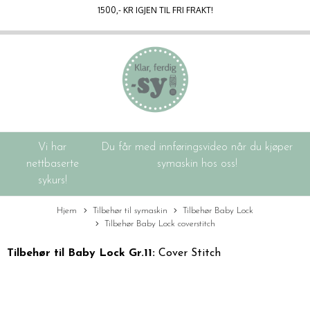
1500
,- KR IGJEN TIL FRI FRAKT!
Vi har
Du får med innføringsvideo når du kjøper
nettbaserte
symaskin hos oss!
sykurs!
Hjem
Tilbehør til symaskin
Tilbehør Baby Lock
Tilbehør Baby Lock coverstitch
Tilbehør til Baby Lock
Gr.11:
Cover Stitch