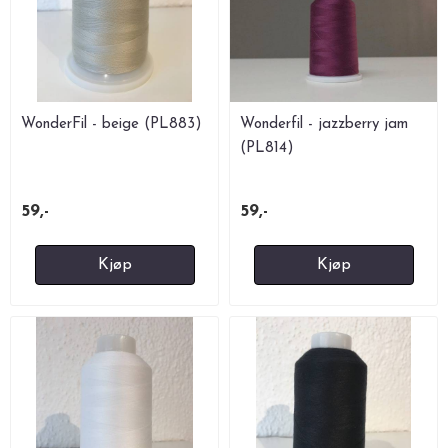
WonderFil - beige (PL883)
Wonderfil - jazzberry jam
(PL814)
59,-
59,-
Kjøp
Kjøp