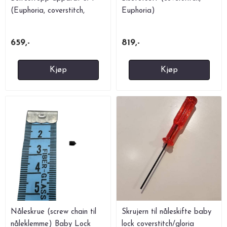
(Euphoria, coverstitch,
Euphoria)
Ovation, ...
659,-
819,-
Kjøp
Kjøp
Nåleskrue (screw chain til
Skrujern til nåleskifte baby
nåleklemme) Baby Lock
lock coverstitch/gloria