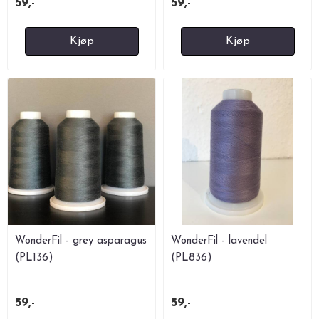
59,-
59,-
Kjøp
Kjøp
WonderFil - grey asparagus
WonderFil - lavendel
(PL136)
(PL836)
59,-
59,-