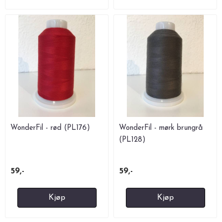
WonderFil - rød (PL176)
WonderFil - mørk brungrå
(PL128)
59,-
59,-
Kjøp
Kjøp