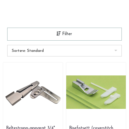
Filter
Sortere: Standard
Beltestropp-apparat 3/4"
Bisefotsett (coverstitch,