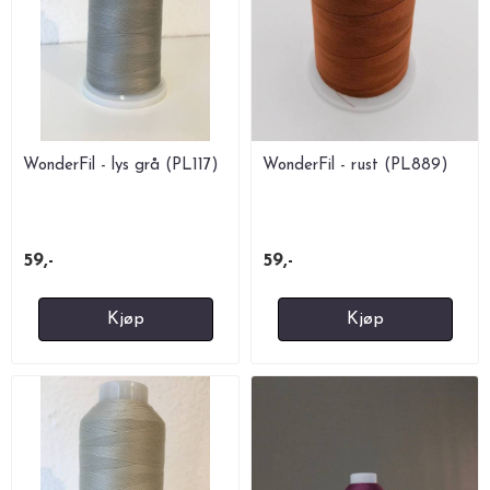
WonderFil - lys grå (PL117)
WonderFil - rust (PL889)
59,-
59,-
Kjøp
Kjøp