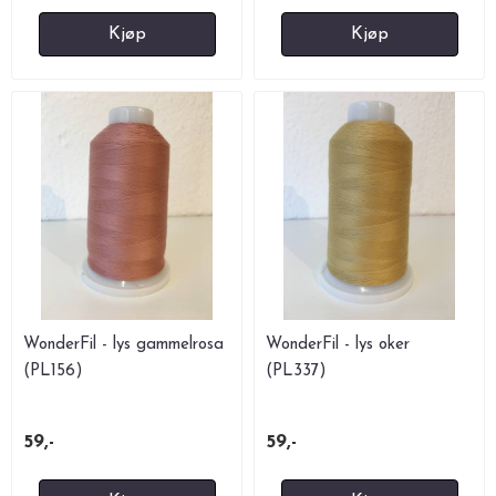
Kjøp
Kjøp
WonderFil - lys gammelrosa
WonderFil - lys oker
(PL156)
(PL337)
59,-
59,-