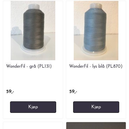
WonderFil - grå (PL131)
WonderFil - lys blå (PL870)
59,-
59,-
Kjøp
Kjøp