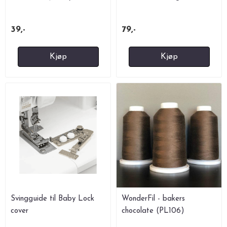
cover
39,-
79,-
Kjøp
Kjøp
Svingguide til Baby Lock
WonderFil - bakers
cover
chocolate (PL106)