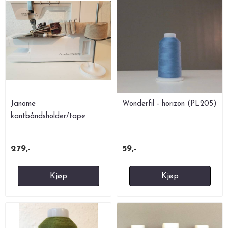
Janome
Wonderfil - horizon (PL205)
kantbåndsholder/tape
stand til covermaskiner
279,-
59,-
Kjøp
Kjøp