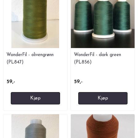
WonderFil - olivengrønn
WonderFil - dark green
(PL847)
(PL856)
59,-
59,-
Kjøp
Kjøp