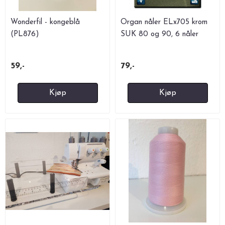
Wonderfil - kongeblå
Organ nåler ELx705 krom
(PL876)
SUK 80 og 90, 6 nåler
59,-
79,-
Kjøp
Kjøp