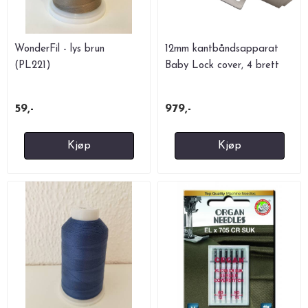
WonderFil - lys brun
12mm kantbåndsapparat
(PL221)
Baby Lock cover, 4 brett
59,-
979,-
Kjøp
Kjøp