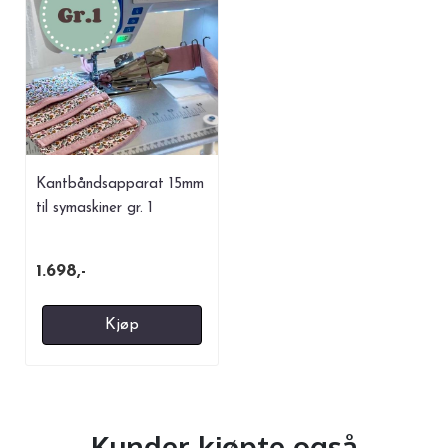
Kantbåndsapparat 15mm
til symaskiner gr. 1
EasySet
1.698,-
Kjøp
Kunder kjøpte også