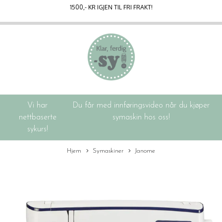
1500
,- KR IGJEN TIL FRI FRAKT!
Vi har
Du får med innføringsvideo når du kjøper
nettbaserte
symaskin hos oss!
sykurs!
Hjem
Symaskiner
Janome