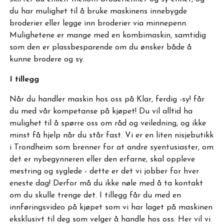
du har mulighet til å bruke maskinens innebygde
broderier eller legge inn broderier via minnepenn.
Mulighetene er mange med en kombimaskin, samtidig
som den er plassbesparende om du ønsker både å
kunne brodere og sy.
I tillegg
Når du handler maskin hos oss på Klar, ferdig -sy! får
du med vår kompetanse på kjøpet! Du vil alltid ha
mulighet til å spørre oss om råd og veiledning, og ikke
minst få hjelp når du står fast. Vi er en liten nisjebutikk
i Trondheim som brenner for at andre syentusiaster, om
det er nybegynneren eller den erfarne, skal oppleve
mestring og syglede - dette er det vi jobber for hver
eneste dag! Derfor må du ikke nøle med å ta kontakt
om du skulle trenge det. I tillegg får du med en
innføringsvideo på kjøpet som vi har laget på maskinen
eksklusivt til deg som velger å handle hos oss. Her vil vi