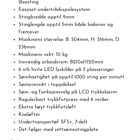
låsesting
Easyset-undertrådsspolesystem
Stingbredde opptil 9mm
Stinglengde opptil 5mm både bakover og
fremover
Maskinens størrelse: B: 504mm, H: 316mm, D:
236mm
Maskinens vekt: 10 kg
Innvendig arbeidsrom: B210xH120mm
6 stk hvite LED lyskilder på 3 plasseringer
Sømhastighet på opptil 1000 sting per minutt
Sømoversikt i toppdeksel
Søm -og funksjonsvalg på LCD trykkskjerm
Regulerbart trykkfotpress med 6 nivåer
Ekstra høyt trykkfotsløft
Kneløfter
Undertransportøf SFS+, 7-delt
Det følger med rettsømsstingplate