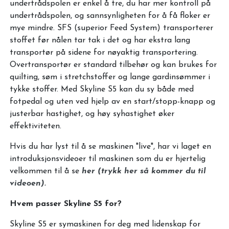
undertrådspolen er enkel å tre, du har mer kontroll på
undertrådspolen, og sannsynligheten for å få floker er
mye mindre. SFS (superior Feed System) transporterer
stoffet før nålen tar tak i det og har ekstra lang
transportør på sidene for nøyaktig transportering.
Overtransportør er standard tilbehør og kan brukes for
quilting, søm i stretchstoffer og lange gardinsømmer i
tykke stoffer. Med Skyline S5 kan du sy både med
fotpedal og uten ved hjelp av en start/stopp-knapp og
justerbar hastighet, og høy syhastighet øker
effektiviteten.
Hvis du har lyst til å se maskinen "live", har vi laget en
introduksjonsvideoer til maskinen som du er hjertelig
velkommen til å se
her (trykk her så kommer du til
videoen).
Hvem passer Skyline S5 for?
Skyline S5 er symaskinen for deg med lidenskap for