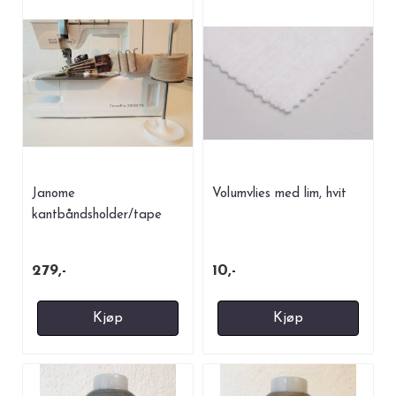
Janome
Volumvlies med lim, hvit
kantbåndsholder/tape
stand til covermaskiner
279,-
10,-
Kjøp
Kjøp