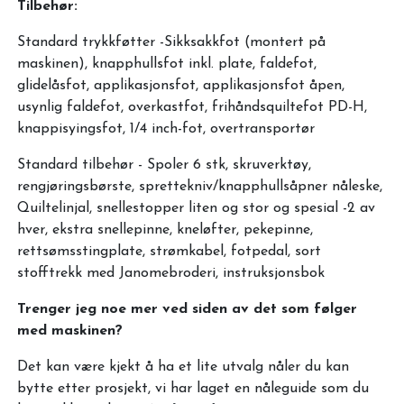
Tilbehør:
Standard trykkføtter -Sikksakkfot (montert på
maskinen), knapphullsfot inkl. plate, faldefot,
glidelåsfot, applikasjonsfot, applikasjonsfot åpen,
usynlig faldefot, overkastfot, frihåndsquiltefot PD-H,
knappisyingsfot, 1/4 inch-fot, overtransportør
Standard tilbehør - Spoler 6 stk, skruverktøy,
rengjøringsbørste, sprettekniv/knapphullsåpner nåleske,
Quiltelinjal, snellestopper liten og stor og spesial -2 av
hver, ekstra snellepinne, kneløfter, pekepinne,
rettsømsstingplate, strømkabel, fotpedal, sort
stofftrekk med Janomebroderi, instruksjonsbok
Trenger jeg noe mer ved siden av det som følger
med maskinen?
Det kan være kjekt å ha et lite utvalg nåler du kan
bytte etter prosjekt, vi har laget en nåleguide som du