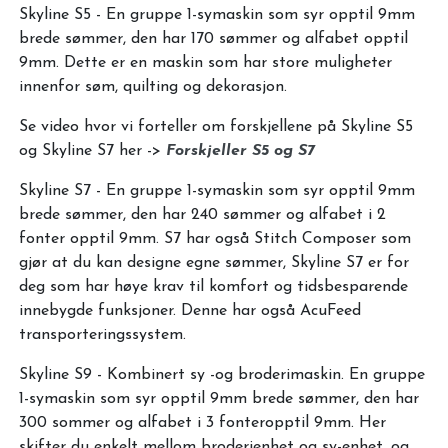
Skyline S5 - En gruppe 1-symaskin som syr opptil 9mm
brede sømmer, den har 170 sømmer og alfabet opptil
9mm. Dette er en maskin som har store muligheter
innenfor søm, quilting og dekorasjon.
Se video hvor vi forteller om forskjellene på Skyline S5
og Skyline S7 her ->
Forskjeller S5 og S7
Skyline S7 - En gruppe 1-symaskin som syr opptil 9mm
brede sømmer, den har 240 sømmer og alfabet i 2
fonter opptil 9mm. S7 har også Stitch Composer som
gjør at du kan designe egne sømmer, Skyline S7 er for
deg som har høye krav til komfort og tidsbesparende
innebygde funksjoner. Denne har også AcuFeed
transporteringssystem.
Skyline S9 - Kombinert sy -og broderimaskin. En gruppe
1-symaskin som syr opptil 9mm brede sømmer, den har
300 sommer og alfabet i 3 fonteropptil 9mm. Her
skifter du enkelt mellom broderienhet og sy-enhet, og