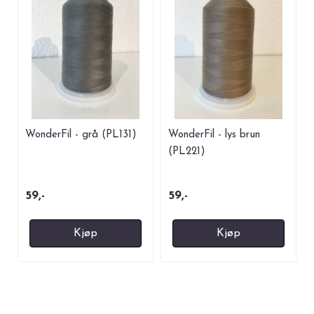
WonderFil - grå (PL131)
WonderFil - lys brun
(PL221)
59,-
59,-
Kjøp
Kjøp