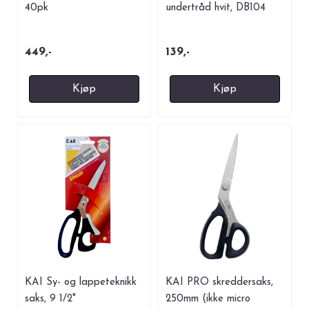
40pk
undertråd hvit, DB104
449,-
139,-
Kjøp
Kjøp
KAI Sy- og lappeteknikk
KAI PRO skreddersaks,
saks, 9 1/2"
250mm (ikke micro