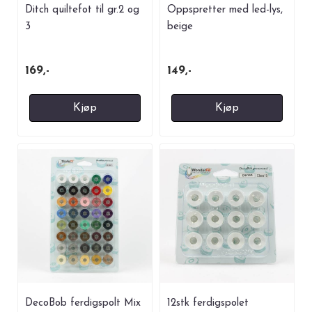
Ditch quiltefot til gr.2 og
Oppspretter med led-lys,
3
beige
169,-
149,-
Kjøp
Kjøp
DecoBob ferdigspolt Mix
12stk ferdigspolet