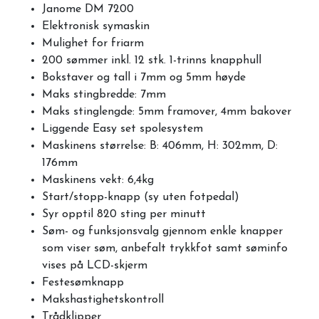
Janome DM 7200
Elektronisk symaskin
Mulighet for friarm
200 sømmer inkl. 12 stk. 1-trinns knapphull
Bokstaver og tall i 7mm og 5mm høyde
Maks stingbredde: 7mm
Maks stinglengde: 5mm framover, 4mm bakover
Liggende Easy set spolesystem
Maskinens størrelse: B: 406mm, H: 302mm, D:
176mm
Maskinens vekt: 6,4kg
Start/stopp-knapp (sy uten fotpedal)
Syr opptil 820 sting per minutt
Søm- og funksjonsvalg gjennom enkle knapper
som viser søm, anbefalt trykkfot samt søminfo
vises på LCD-skjerm
Festesømknapp
Makshastighetskontroll
Trådklipper