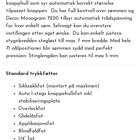
knapphull som syr automatisk korrekt størrelse
tilpasset knappen. Du har full kontroll over sømmen og
Decor Monogram 7200 tilbyr automatisk trådspänning
for hver enkelt søm. Selvsagt kan du overstyre
instillingen etter eget ønske.. Du kan enkelt justera
stygnbredden stegløst till max. 7 mm bredde. Med hele
71 nålpositioner blir sømmen sydd med perfekt
presision. Stinglengden kan justeres til max 5 mm.
Standard trykkføtter
Sikksakkfot (montert på maskinen)
Auto 1-stegs knappehullsfot inkl.
stabiliseringsplate
Overlockfot
Glidelåsfot
Applikasjonsfot
Blindfaldfot
1/4” fot