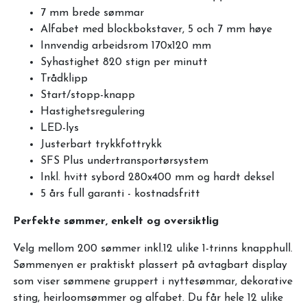
7 mm brede sømmar
Alfabet med blockbokstaver, 5 och 7 mm høye
Innvendig arbeidsrom 170x120 mm
Syhastighet 820 stign per minutt
Trådklipp
Start/stopp-knapp
Hastighetsregulering
LED-lys
Justerbart trykkfottrykk
SFS Plus undertransportørsystem
Inkl. hvitt sybord 280x400 mm og hardt deksel
5 års full garanti - kostnadsfritt
Perfekte sømmer, enkelt og oversiktlig
Velg mellom 200 sømmer inkl.12 ulike 1-trinns knapphull.
Sømmenyen er praktiskt plassert på avtagbart display
som viser sømmene gruppert i nyttesømmar, dekorative
sting, heirloomsømmer og alfabet. Du får hele 12 ulike