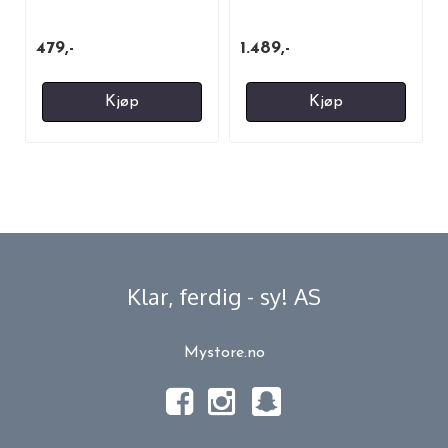
serrated)
479,-
1.489,-
Kjøp
Kjøp
Klar, ferdig - sy! AS
Mystore.no