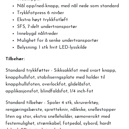
Nål opp/ned-knapp, med nål nede som standard
Trykkfotpress 6 nivåer
Ekstra høyt trykkfotløft
SFS, 7-delt undertransportør
Innebygd nålitreder
Mulighet for å senke undertransportør
Belysning: 1 stk hvit LED-lysskilde
Tilbehør:
Standard trykkføtter - Sikksakkfot med svart knapp,
knapphullsfot, stabiliserngsplate med holder til
knapphullsfoten, overlockfot, glidelåsfot,
applikasjonsfot, blindfaldsfot, 1/4 inch-fot
Standard tilbehør - Spoler 4 stk, skruverktøy,
rengjøringsbørste, sprettekniv, nåleske, snellestopper
liten og stor, ekstra snelleholder, sømoversikt med
festemulighet, strømkabel, fotpedal, sybord, hardt