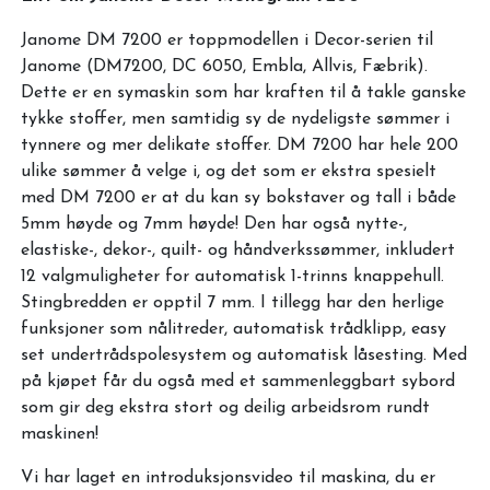
Janome DM 7200 er toppmodellen i Decor-serien til
Janome (DM7200, DC 6050, Embla, Allvis, Fæbrik).
Dette er en symaskin som har kraften til å takle ganske
tykke stoffer, men samtidig sy de nydeligste sømmer i
tynnere og mer delikate stoffer. DM 7200 har hele 200
ulike sømmer å velge i, og det som er ekstra spesielt
med DM 7200 er at du kan sy bokstaver og tall i både
5mm høyde og 7mm høyde! Den har også nytte-,
elastiske-, dekor-, quilt- og håndverkssømmer, inkludert
12 valgmuligheter for automatisk 1-trinns knappehull.
Stingbredden er opptil 7 mm. I tillegg har den herlige
funksjoner som nålitreder, automatisk trådklipp, easy
set undertrådspolesystem og automatisk låsesting. Med
på kjøpet får du også med et sammenleggbart sybord
som gir deg ekstra stort og deilig arbeidsrom rundt
maskinen!
Vi har laget en introduksjonsvideo til maskina, du er