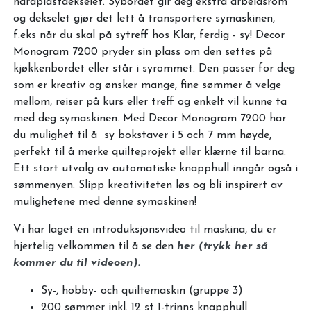
hardplastdekselet. Sybordet gir deg ekstra arbeidsrom
og dekselet gjør det lett å transportere symaskinen,
f.eks når du skal på sytreff hos Klar, ferdig - sy! Decor
Monogram 7200 pryder sin plass om den settes på
kjøkkenbordet eller står i syrommet. Den passer for deg
som er kreativ og ønsker mange, fine sømmer å velge
mellom, reiser på kurs eller treff og enkelt vil kunne ta
med deg symaskinen. Med Decor Monogram 7200 har
du mulighet til å sy bokstaver i 5 och 7 mm høyde,
perfekt til å merke quilteprojekt eller klærne til barna.
Ett stort utvalg av automatiske knapphull inngår også i
sømmenyen. Slipp kreativiteten løs og bli inspirert av
mulighetene med denne symaskinen!
Vi har laget en introduksjonsvideo til maskina, du er
hjertelig velkommen til å se den
her (trykk her så
kommer du til videoen).
Sy-, hobby- och quiltemaskin (gruppe 3)
200 sømmer inkl. 12 st 1-trinns knapphull