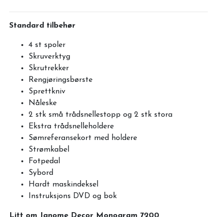
Standard tilbehør
4 st spoler
Skruverktyg
Skrutrekker
Rengjøringsbørste
Sprettkniv
Nåleske
2 stk små trådsnellestopp og 2 stk stora
Ekstra trådsnelleholdere
Sømreferansekort med holdere
Strømkabel
Fotpedal
Sybord
Hardt maskindeksel
Instruksjons DVD og bok
Litt om Janome Decor Monogram 7200