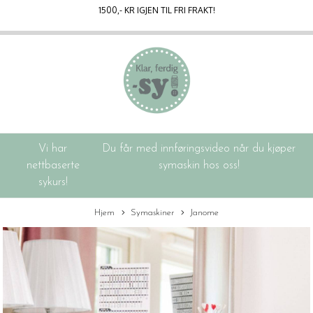
1500
,- KR IGJEN TIL FRI FRAKT!
Vi har
Du får med innføringsvideo når du kjøper
nettbaserte
symaskin hos oss!
sykurs!
Hjem
Symaskiner
Janome