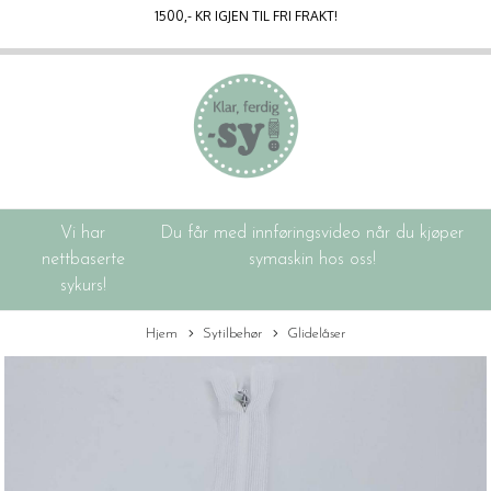
1500
,- KR IGJEN TIL FRI FRAKT!
Vi har
Du får med innføringsvideo når du kjøper
nettbaserte
symaskin hos oss!
sykurs!
Hjem
Sytilbehør
Glidelåser