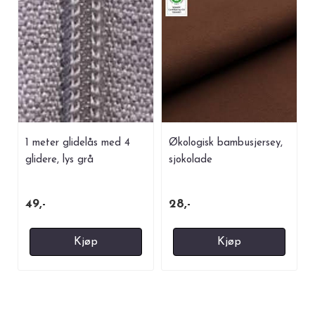
1 meter glidelås med 4
Økologisk bambusjersey,
glidere, lys grå
sjokolade
49,-
28,-
Kjøp
Kjøp