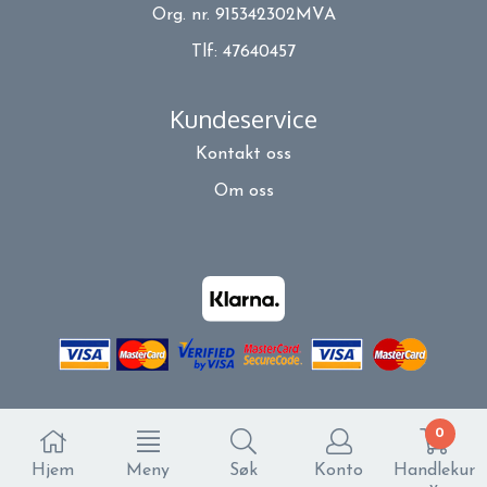
Org. nr. 915342302MVA
Tlf:
47640457
Kundeservice
Kontakt oss
Om oss
0
Hjem
Meny
Søk
Konto
Handlekur