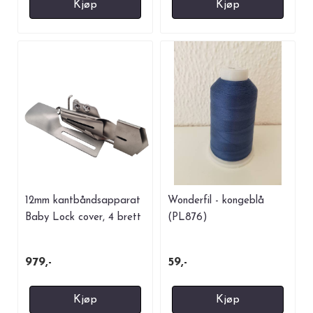
Kjøp
Kjøp
12mm kantbåndsapparat
Wonderfil - kongeblå
Baby Lock cover, 4 brett
(PL876)
979,-
59,-
Kjøp
Kjøp