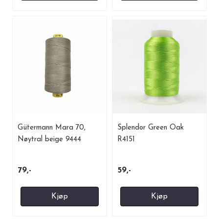
Gütermann Mara 70,
Splendor Green Oak
Nøytral beige 9444
R4151
79,-
59,-
Kjøp
Kjøp