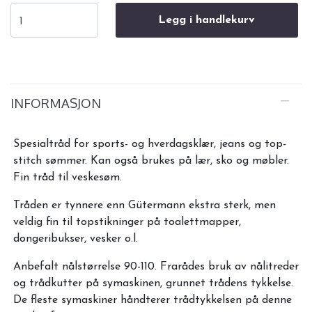
Legg i handlekurv
INFORMASJON
Spesialtråd for sports- og hverdagsklær, jeans og top-
stitch sømmer. Kan også brukes på lær, sko og møbler.
Fin tråd til veskesøm.
Tråden er tynnere enn Gütermann ekstra sterk, men
veldig fin til topstikninger på toalettmapper,
dongeribukser, vesker o.l.
Anbefalt nålstørrelse 90-110. Frarådes bruk av nålitreder
og trådkutter på symaskinen, grunnet trådens tykkelse.
De fleste symaskiner håndterer trådtykkelsen på denne