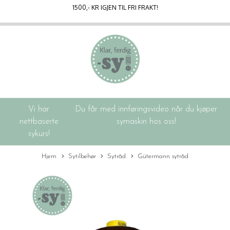
1500
,- KR IGJEN TIL FRI FRAKT!
Vi har
Du får med innføringsvideo når du kjøper
nettbaserte
symaskin hos oss!
sykurs!
Hjem
Sytilbehør
Sytråd
Gütermann sytråd