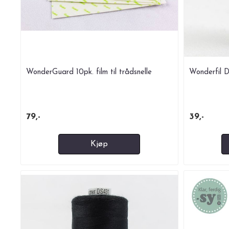
WonderGuard 10pk. film til trådsnelle
Wonderfil D
79,-
39,-
Kjøp