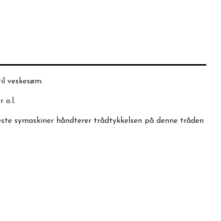
il veskesøm.
 o.l.
fleste symaskiner håndterer trådtykkelsen på denne tråden