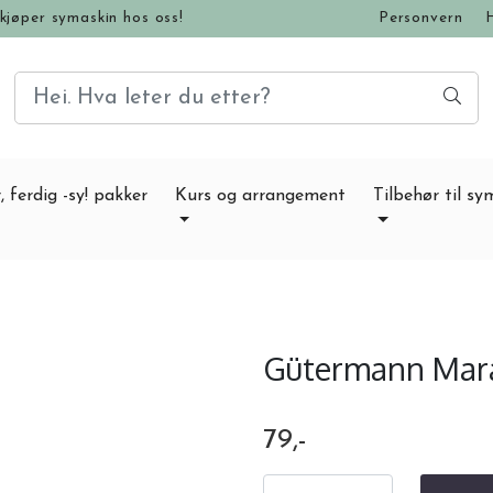
kjøper symaskin hos oss!
Personvern
, ferdig -sy! pakker
Kurs og arrangement
Tilbehør til sy
Gütermann Mara 
79,-