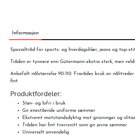
Informasjon
Spesialtråd for sports- og hverdagsklær, jeans og top-st
Tråden er tynnere enn Gütermann ekstra sterk, men veldig 
Anbefalt nålstørrelse 90-110. Frarådes bruk av nålitrede
fint.
Produktfordeler:
Støv- og lofri i bruk
Gir enestående uniforme sømmer
Ekstremt motstandsdyktig mot gnisninger og slitas
Tråden har fint tverrsnitt som gir jevne sømmer
Universelt anvendelig