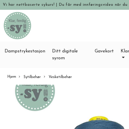
Vi har nettbaserte sykurs!
|
Du får med innføringsvideo når du 
Dampstrykestasjon
Ditt digitale
Gavekort
Klar
syrom
Hjem
Sytilbehør
Vesketilbehør