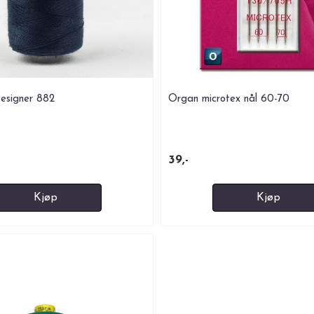
esigner 882
Organ microtex nål 60-70
39,-
Kjøp
Kjøp