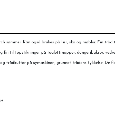
itch sømmer. Kan også brukes på lær, sko og møbler. Fin tråd t
fin til topstikninger på toalettmapper, dongeribukser, vesker
r og trådkutter på symaskinen, grunnet trådens tykkelse. De 
je