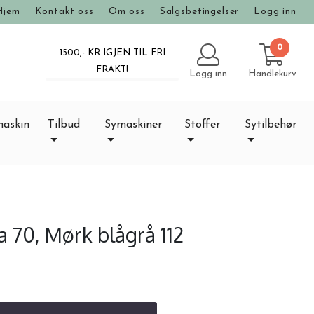
Hjem
Kontakt oss
Om oss
Salgsbetingelser
Logg inn
0
1500
,- KR IGJEN TIL FRI
FRAKT!
Logg inn
Handlekurv
maskin
Tilbud
Symaskiner
Stoffer
Sytilbehør
70, Mørk blågrå 112