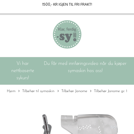
1500
,- KR IGJEN TIL FRI FRAKT!
Vi har
Du får med innføringsvideo når du kjøper
nettbaserte
symaskin hos oss!
sykurs!
Hjem
Tilbehør til symaskin
Tilbehør Janome
Tilbehør Janome gr. 1