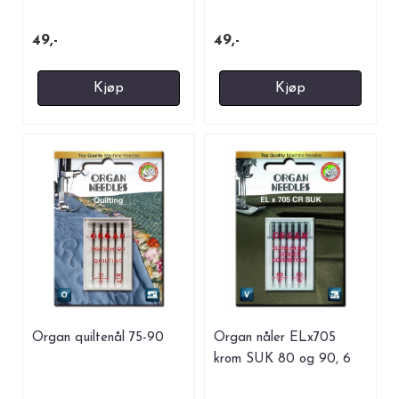
49,-
49,-
Kjøp
Kjøp
Organ quiltenål 75-90
Organ nåler ELx705
krom SUK 80 og 90, 6
nåler