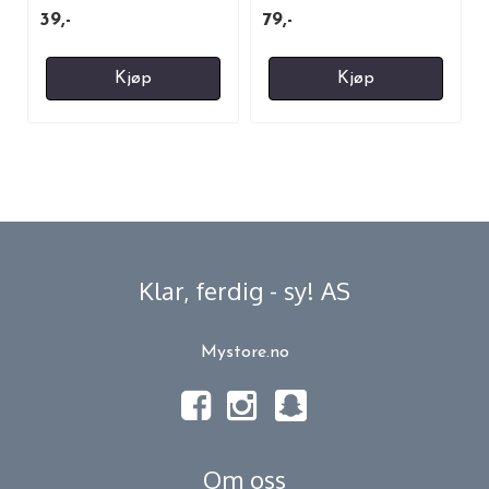
39,-
79,-
Kjøp
Kjøp
Klar, ferdig - sy! AS
Mystore.no
Om oss