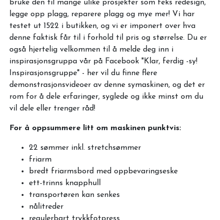
bruke den til mange ulike prosjekter som feks redesign,
legge opp plagg, reparere plagg og mye mer! Vi har
testet ut 1522 i butikken, og vi er imponert over hva
denne faktisk får til i forhold til pris og størrelse. Du er
også hjertelig velkommen til å melde deg inn i
inspirasjonsgruppa vår på Facebook "Klar, ferdig -sy!
Inspirasjonsgruppe" - her vil du finne flere
demonstrasjonsvideoer av denne symaskinen, og det er
rom for å dele erfaringer, syglede og ikke minst om du
vil dele eller trenger råd!
For å oppsummere litt om maskinen punktvis:
22 sømmer inkl. stretchsømmer
friarm
bredt friarmsbord med oppbevaringseske
ett-trinns knapphull
transportøren kan senkes
nålitreder
regulerbart trykkfotpress