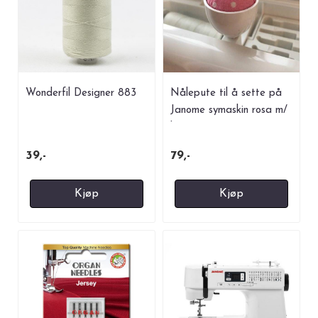
Wonderfil Designer 883
Nålepute til å sette på
Janome symaskin rosa m/
hvite ...
39,-
79,-
Kjøp
Kjøp