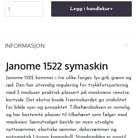
Legg i handlekurv
INFORMASJON
Janome 1522 symaskin
Janome 1522 kommer i tre ulike farger; lys grå, grønn og
rød. Den har utvendig regulering for trykkfotsjustering
med 3 moduser praktisk plassert på maskinens venstre
kortside. Det ekstra brede friarmsbordet gir stabilitet
for både syer og prosjektet. Tilbehørsboksen er romslig
og har bestemte plasser til tilbehøret som følger med
maskinen. Sømutvalget består av noen utvalgte
nyttesømmer, elastiske sømmer, dekorsømmer og
automatisk 1-trinns knapphull. Stingbredden er opptil