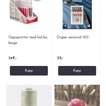
Oppspretter med led-lys,
Organ universal 100
beige
149,-
35,-
Kjøp
Kjøp