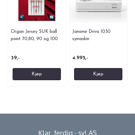
Organ Jersey SUK ball
Janome Driva 1030
point 70,80, 90 og 100
symaskin
39,-
4.995,-
Kjøp
Kjøp
Klar, ferdig - sy! AS