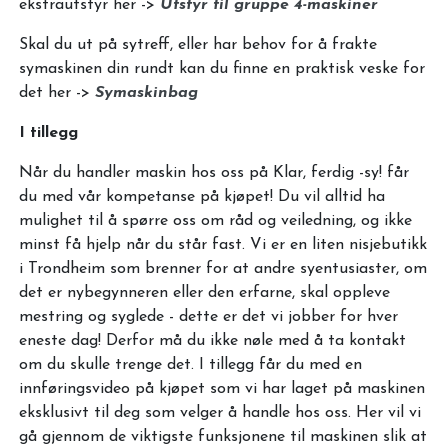
ekstrautstyr her ->
Utstyr til gruppe 4-maskiner
Skal du ut på sytreff, eller har behov for å frakte
symaskinen din rundt kan du finne en praktisk veske for
det her ->
Symaskinbag
I tillegg
Når du handler maskin hos oss på Klar, ferdig -sy! får
du med vår kompetanse på kjøpet! Du vil alltid ha
mulighet til å spørre oss om råd og veiledning, og ikke
minst få hjelp når du står fast. Vi er en liten nisjebutikk
i Trondheim som brenner for at andre syentusiaster, om
det er nybegynneren eller den erfarne, skal oppleve
mestring og syglede - dette er det vi jobber for hver
eneste dag! Derfor må du ikke nøle med å ta kontakt
om du skulle trenge det. I tillegg får du med en
innføringsvideo på kjøpet som vi har laget på maskinen
eksklusivt til deg som velger å handle hos oss. Her vil vi
gå gjennom de viktigste funksjonene til maskinen slik at