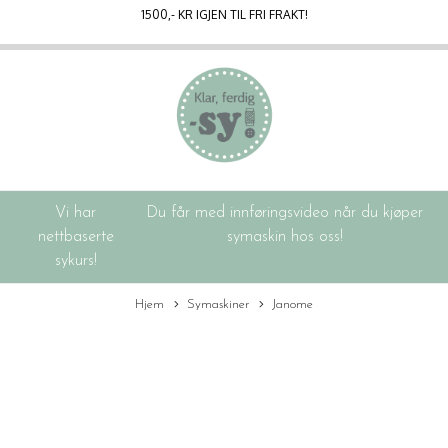
1500
,- KR IGJEN TIL FRI FRAKT!
Vi har
Du får med innføringsvideo når du kjøper
nettbaserte
symaskin hos oss!
sykurs!
Hjem
Symaskiner
Janome