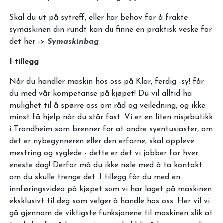
Skal du ut på sytreff, eller har behov for å frakte
symaskinen din rundt kan du finne en praktisk veske for
det her ->
Symaskinbag
I tillegg
Når du handler maskin hos oss på Klar, ferdig -sy! får
du med vår kompetanse på kjøpet! Du vil alltid ha
mulighet til å spørre oss om råd og veiledning, og ikke
minst få hjelp når du står fast. Vi er en liten nisjebutikk
i Trondheim som brenner for at andre syentusiaster, om
det er nybegynneren eller den erfarne, skal oppleve
mestring og syglede - dette er det vi jobber for hver
eneste dag! Derfor må du ikke nøle med å ta kontakt
om du skulle trenge det. I tillegg får du med en
innføringsvideo på kjøpet som vi har laget på maskinen
eksklusivt til deg som velger å handle hos oss. Her vil vi
gå gjennom de viktigste funksjonene til maskinen slik at