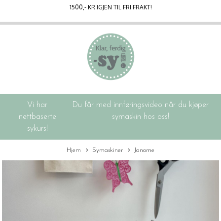
1500
,- KR IGJEN TIL FRI FRAKT!
Vi har
Du får med innføringsvideo når du kjøper
nettbaserte
symaskin hos oss!
sykurs!
Hjem
Symaskiner
Janome