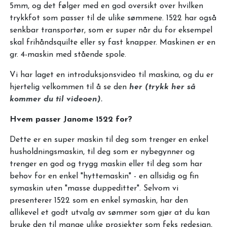
5mm, og det følger med en god oversikt over hvilken
trykkfot som passer til de ulike sømmene. 1522 har også
senkbar transportør, som er super når du for eksempel
skal frihåndsquilte eller sy fast knapper. Maskinen er en
gr. 4-maskin med stående spole.
Vi har laget en introduksjonsvideo til maskina, og du er
hjertelig velkommen til å se den
her (trykk her så
kommer du til videoen).
Hvem passer Janome 1522 for?
Dette er en super maskin til deg som trenger en enkel
husholdningsmaskin, til deg som er nybegynner og
trenger en god og trygg maskin eller til deg som har
behov for en enkel "hyttemaskin" - en allsidig og fin
symaskin uten "masse duppeditter". Selvom vi
presenterer 1522 som en enkel symaskin, har den
allikevel et godt utvalg av sømmer som gjør at du kan
bruke den til mange ulike prosjekter som feks redesign,